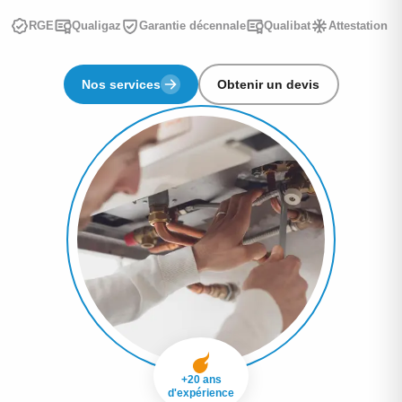
RGE
Qualigaz
Garantie décennale
Qualibat
Attestation d
Nos services
Obtenir un devis
+20 ans
d'expérience