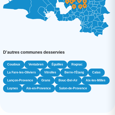
D'autres communes desservies
Coudoux
Ventabren
Éguilles
Rognac
La Fare-les-Oliviers
Vitrolles
Berre-l'Étang
Calas
Lançon-Provence
Grans
Bouc-Bel-Air
Aix-les-Milles
Luynes
Aix-en-Provence
Salon-de-Provence